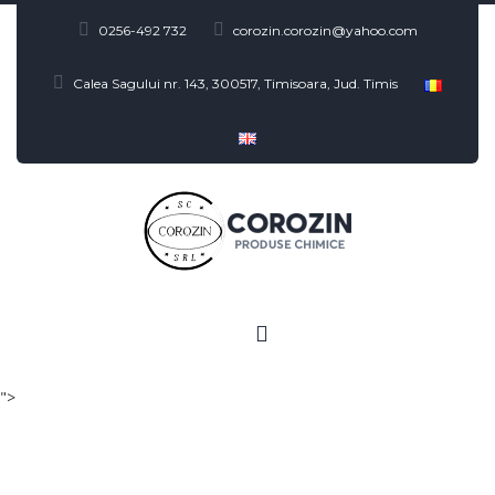
0256-492 732
corozin.corozin@yahoo.com
Calea Sagului nr. 143, 300517, Timisoara, Jud. Timis
">