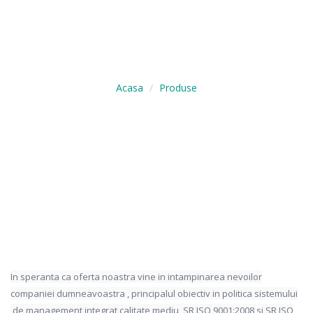
PRODUSE
Acasa
Produse
In speranta ca oferta noastra vine in intampinarea nevoilor
companiei dumneavoastra , principalul obiectiv in politica sistemului
de management integrat calitate mediu SR ISO 9001:2008 si SR ISO