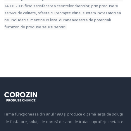
14001:2005 fiind satisfacerea cerintelor clientilor, prin produse si
servicii de calitate, oferite cu promptitudine, suntem increzatori sa
ne includeti si mentine in lista dumneavoastra de potentiali
furnizori de produse sau/si servicii.
Firma funcţionează din anul 1993 şi produce o gamă largă de soluţii
de fosfatare, soluţii de clorură de zinc, de tratat suprafeţe metalice.